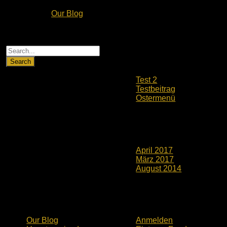
Published in
Our Blog
Testbeitrag…
S
e
Neueste Beiträge
a
r
Test 2
c
Testbeitrag
h
Ostermenü
f
o
r
Neueste Kommentare
Archiv
:
April 2017
März 2017
August 2014
Kategorien
Meta
Our Blog
Anmelden